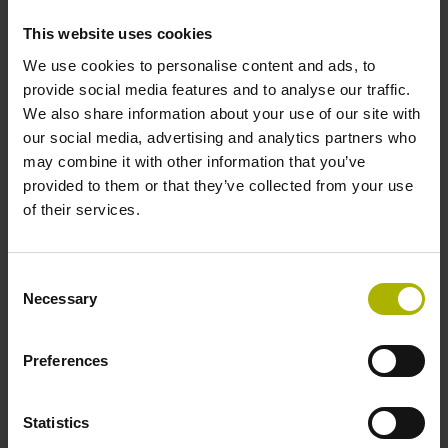
This website uses cookies
라이선스 유형
We use cookies to personalise content and ads, to
provide social media features and to analyse our traffic.
We also share information about your use of our site with
our social media, advertising and analytics partners who
may combine it with other information that you’ve
provided to them or that they’ve collected from your use
of their services.
HIT 밀링 – 3축 가공
Consent
데모
Necessary
Selection
Preferences
추가 정보
지금 체험하세요
Statistics