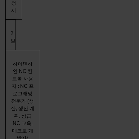
청
시
2
일
하이덴하
인 NC 컨
트롤 사용
자 : NC 프
로그래밍
전문가 (생
산, 생산 계
획, 상급
NC 교육,
매크로 개
발자)