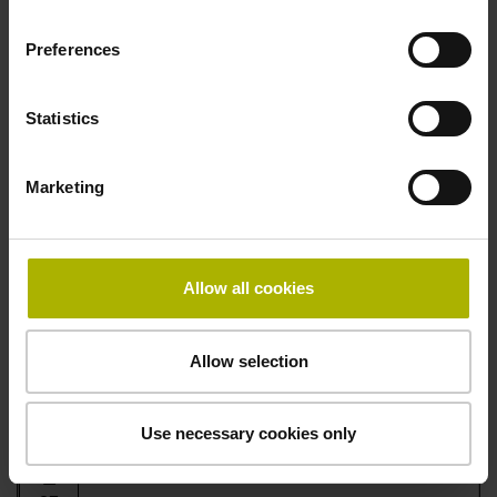
TNC
대화
Preferences
형 프
로그
Statistics
래밍
기초
과정
Marketing
엔코
더 유
Allow all cookies
지보
수교
Allow selection
육
Use necessary cookies only
5
월