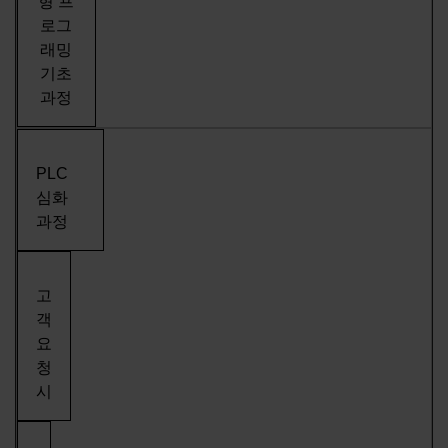
형 프
로그
래밍
기초
과정
PLC
심화
과정
고
객
요
청
시