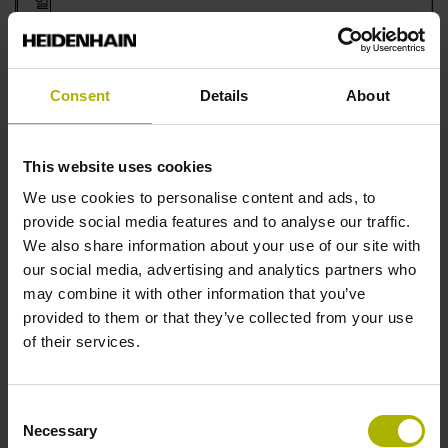
일
하이덴하
Consent
Details
About
인 NC 컨
트롤 사용
자 : NC 프
This website uses cookies
로그래밍
전문가 (생
We use cookies to personalise content and ads, to
산, 생산 계
provide social media features and to analyse our traffic.
획, 상급
We also share information about your use of our site with
NC 교육)
our social media, advertising and analytics partners who
may combine it with other information that you’ve
provided to them or that they’ve collected from your use
30
of their services.
만
원
Consent
Necessary
Selection