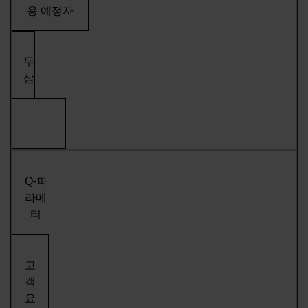
용 예정자
무
상
Q-파
라메
터
고
객
요