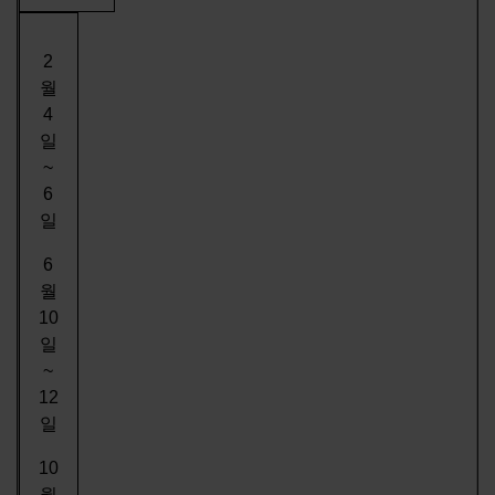
2
월
4
일
~
6
일
6
월
10
일
~
12
일
10
월