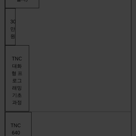
30
만
원
TNC
대화
형 프
로그
래밍
기초
과정
TNC
640