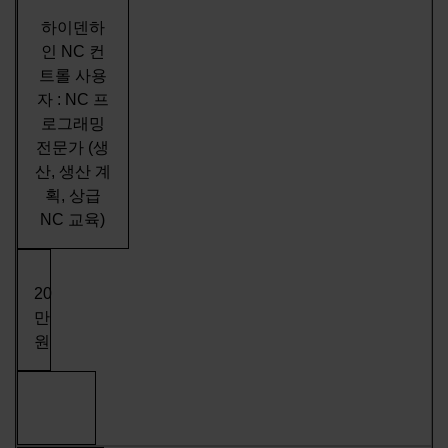
하이덴하
인 NC 컨
트롤 사용
자 : NC 프
로그래밍
전문가 (생
산, 생산 계
획, 상급
NC 교육)
20
만
원