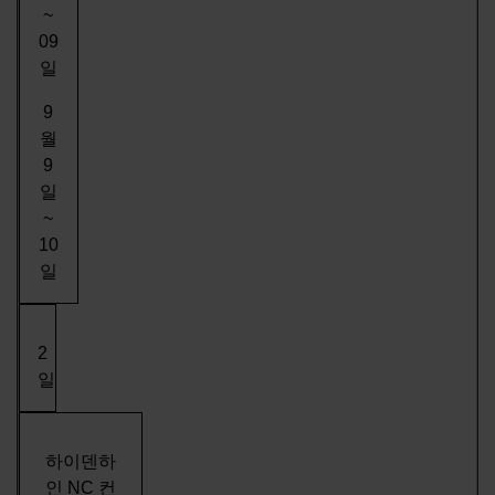
~
09
일
9
월
9
일
~
10
일
2
일
하이덴하
인 NC 컨