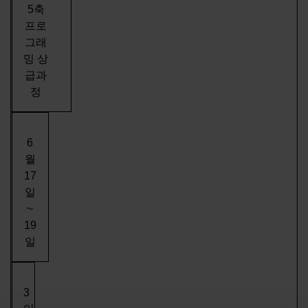
5축
프로
그래
밍 상
급과
정
6
월
17
일
~
19
일
3