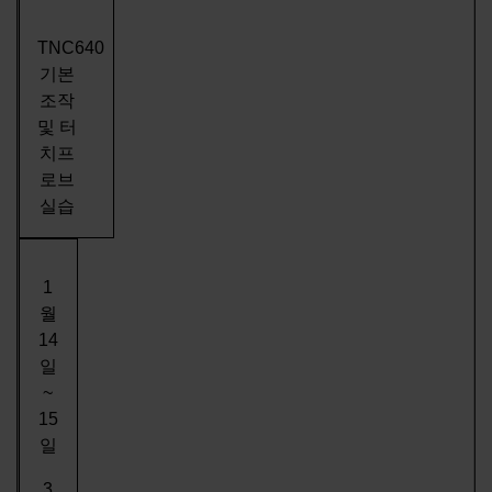
TNC640
기본
조작
및 터
치프
로브
실습
1
월
14
일
~
15
일
3