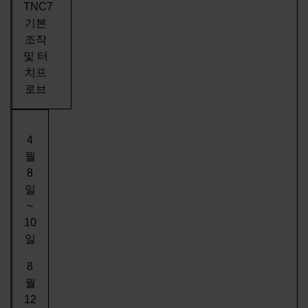
TNC7
기본
조작
및 터
치프
로브
4
월
8
일
~
10
일
8
월
12