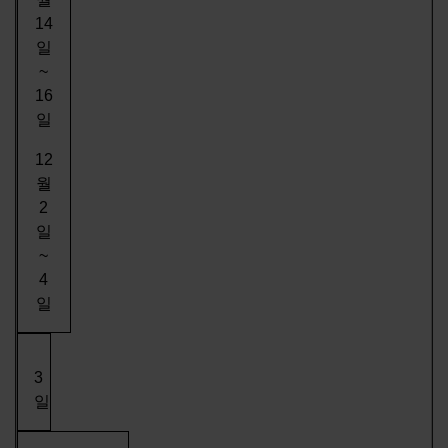
14
일
~
16
일
12
월
2
일
~
4
일
3
일