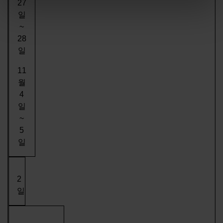
27
일
~
28
일
11
월
4
일
~
5
일
2
일